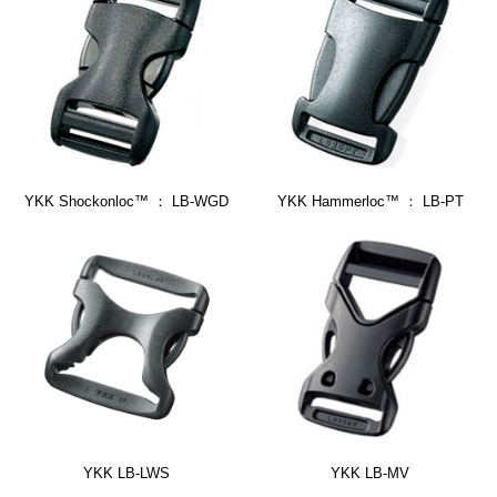
YKK Shockonloc™ ： LB-WGD
YKK Hammerloc™ ： LB-PT
YKK LB-LWS
YKK LB-MV