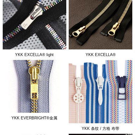
YKK EXCELLA® light
YKK EXCELLA®
YKK EVERBRIGHT®金属
YKK 条纹 / 方格 布带