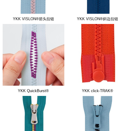
YKK VISLON®箭头拉链
YKK VISLON®斜边拉链
YKK QuickBurst®
YKK click-TRAK®