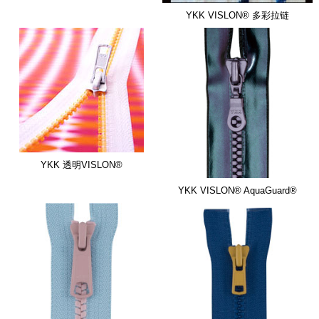
YKK VISLON® 多彩拉链
YKK 透明VISLON®
YKK VISLON® AquaGuard®