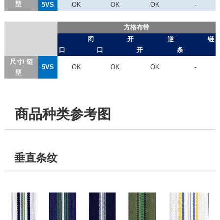
型
5VS
OK
OK
OK
-
方格布带
闭
开
逆
链
口
口
开
条
尺寸/ 链
5VS
OK
OK
OK
-
型
商品种类参考图
垂直条纹