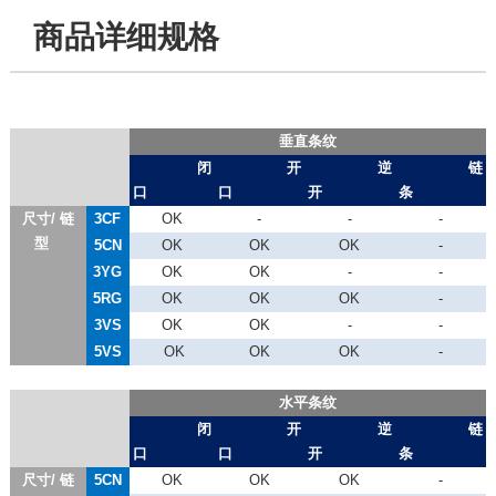
商品详细规格
垂直条纹
闭
开
逆
链
口
口
开
条
尺寸/ 链
3CF
OK
-
-
-
型
5CN
OK
OK
OK
-
3YG
OK
OK
-
-
5RG
OK
OK
OK
-
3
VS
OK
OK
-
-
5VS
OK
OK
OK
-
水平条纹
闭
开
逆
链
口
口
开
条
尺寸/ 链
5CN
OK
OK
OK
-